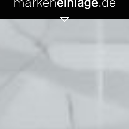
marken
.de
einlage