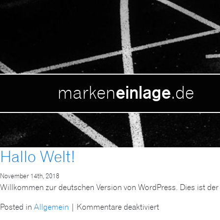
marken
.de
einlage
Hallo Welt!
November 14th, 2018
Willkommen zur deutschen Version von WordPress. Dies ist der 
für
Posted in
Allgemein
|
Kommentare deaktiviert
Hallo