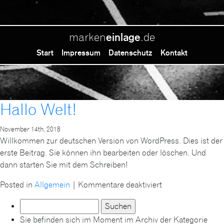
marken
.de
einlage
Start
Impressum
Datenschutz
Kontakt
Hallo Welt!
November 14th, 2018
Willkommen zur deutschen Version von WordPress. Dies ist der
erste Beitrag. Sie können ihn bearbeiten oder löschen. Und
dann starten Sie mit dem Schreiben!
für
Posted in
Allgemein
|
Kommentare deaktiviert
Hallo
Suche
Welt!
nach:
Sie befinden sich im Moment im Archiv der Kategorie